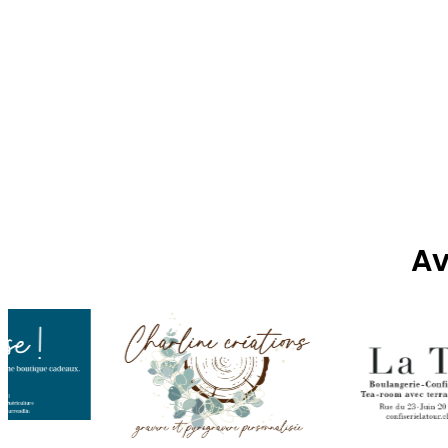
des
publication
Av