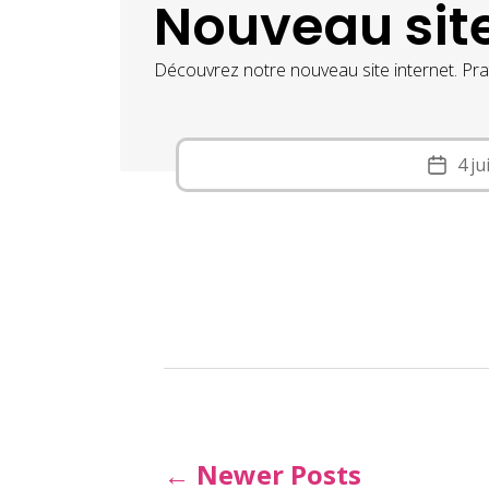
Nouveau site
Découvrez notre nouveau site internet. Prat
4 ju
Post
date
Pagination
←
Newer
Posts